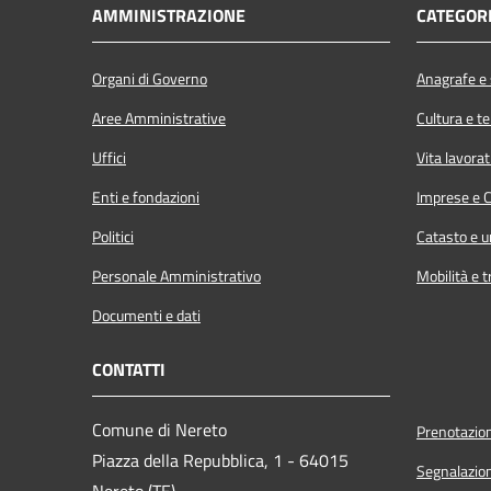
AMMINISTRAZIONE
CATEGORI
Organi di Governo
Anagrafe e s
Aree Amministrative
Cultura e t
Uffici
Vita lavorat
Enti e fondazioni
Imprese e 
Politici
Catasto e u
Personale Amministrativo
Mobilità e t
Documenti e dati
CONTATTI
Comune di Nereto
Prenotazio
Piazza della Repubblica, 1 - 64015
Segnalazion
Nereto (TE)