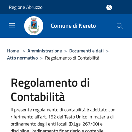
Salta al contenuto principale
Regione Abruzzo
Comune di Nereto
Home
>
Amministrazione
>
Documenti e dati
>
Atto normativo
>
Regolamento di Contabilità
Regolamento di
Contabilità
Il presente regolamento di contabilità è adottato con
riferimento all’art. 152 del Testo Unico in materia di
ordinamento degli enti locali (D.Lgs. 267/00) e
disciplina l’ordinamento finanziario e contabile