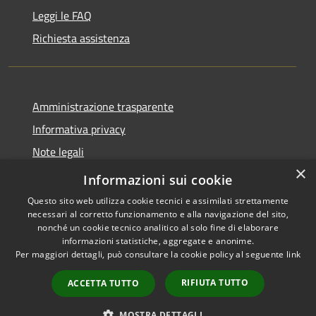
Leggi le FAQ
Richiesta assistenza
Amministrazione trasparente
Informativa privacy
Note legali
×
Dichiarazione di accessibilità
Informazioni sui cookie
Questo sito web utilizza cookie tecnici e assimilati strettamente
necessari al corretto funzionamento e alla navigazione del sito,
nonché un cookie tecnico analitico al solo fine di elaborare
informazioni statistiche, aggregate e anonime.
RSS
Copyright © 2026 • Comune di
Per maggiori dettagli, può consultare la cookie policy al seguente
link
Accessibilità
Nereto • Powered by
Privacy
Municipium
Accesso
•
RIFIUTA TUTTO
ACCETTA TUTTO
Cookie
redazione
Mappa del sito
MOSTRA DETTAGLI