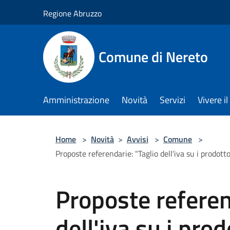
Salta al contenuto principale
Regione Abruzzo
Comune di Nereto
Amministrazione
Novità
Servizi
Vivere 
Home
>
Novità
>
Avvisi
>
Comune
>
Proposte referendarie: "Taglio dell'iva su i prodotto
Proposte referen
dell'iva su i prod