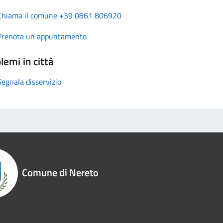
Chiama il comune +39 0861 806920
Prenota un appuntamento
lemi in città
Segnala disservizio
Comune di Nereto