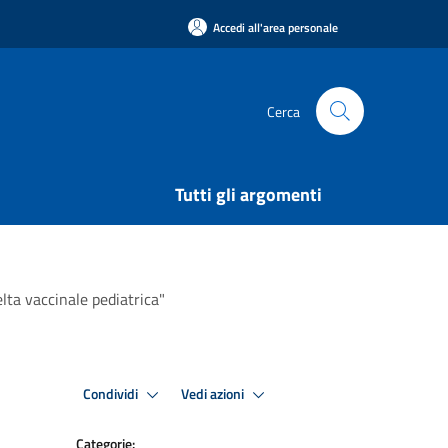
Accedi all'area personale
Cerca
Tutti gli argomenti
elta vaccinale pediatrica"
Condividi
Vedi azioni
Categorie: