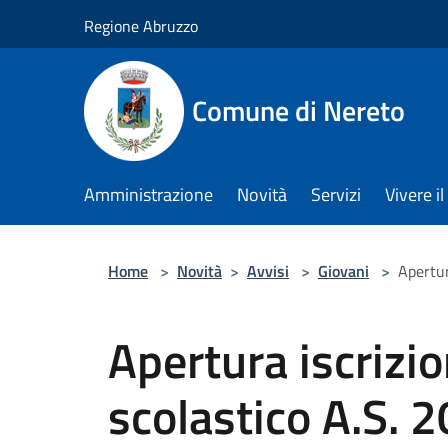
Salta al contenuto principale
Regione Abruzzo
Comune di Nereto
Amministrazione
Novità
Servizi
Vivere 
Home
>
Novità
>
Avvisi
>
Giovani
>
Apertur
Apertura iscrizio
scolastico A.S.