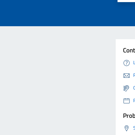
Cont
Prob