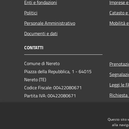
Enti e fondazioni
Imprese 
Politici
Catasto e
Personale Amministrativo
Mobilità e
Documenti e dati
CONTATTI
Comune di Nereto
Prenotaz
Piazza della Repubblica, 1 - 64015
Segnalazi
Nereto (TE)
Leggi le 
Codice Fiscale: 00422080671
Richiesta
Partita IVA: 00422080671
PEC:
protocollo@pec.comune.nereto.te.it
Questo sito 
Centralino Unico: +39 0861 806920
alla navig