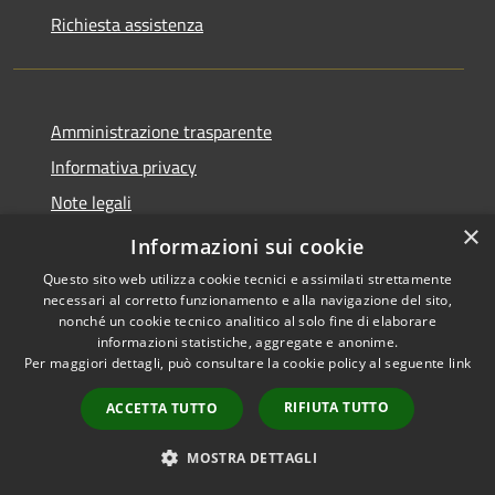
Richiesta assistenza
Amministrazione trasparente
Informativa privacy
Note legali
×
Dichiarazione di accessibilità
Informazioni sui cookie
Questo sito web utilizza cookie tecnici e assimilati strettamente
necessari al corretto funzionamento e alla navigazione del sito,
nonché un cookie tecnico analitico al solo fine di elaborare
informazioni statistiche, aggregate e anonime.
RSS
Copyright © 2026 • Comune di
Per maggiori dettagli, può consultare la cookie policy al seguente
link
Accessibilità
Nereto • Powered by
Privacy
Municipium
Accesso
•
RIFIUTA TUTTO
ACCETTA TUTTO
Cookie
redazione
Mappa del sito
MOSTRA DETTAGLI