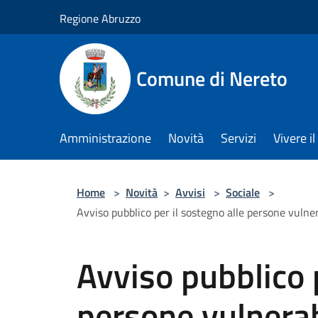
Salta al contenuto principale
Regione Abruzzo
Comune di Nereto
Amministrazione
Novità
Servizi
Vivere 
Home
>
Novità
>
Avvisi
>
Sociale
>
Avviso pubblico per il sostegno alle persone vulner
Avviso pubblico p
persone vulnerabi