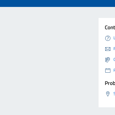
Cont
Prob