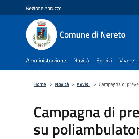
Salta al contenuto principale
Regione Abruzzo
Comune di Nereto
Amministrazione
Novità
Servizi
Vivere 
Home
>
Novità
>
Avvisi
>
Campagna di preven
Campagna di pre
su poliambulator