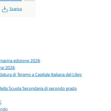
PDF
Scarica
a marina edizione 2026
one 2026
datura di Teramo a Capitale Italiana del Libro
uti della Scuola Secondaria di secondo grado
E
ando