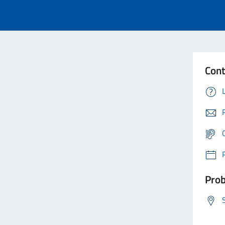
Cont
Prob