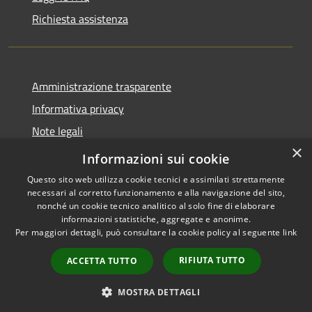
Richiesta assistenza
Amministrazione trasparente
Informativa privacy
Note legali
×
Dichiarazione di accessibilità
Informazioni sui cookie
Questo sito web utilizza cookie tecnici e assimilati strettamente
necessari al corretto funzionamento e alla navigazione del sito,
nonché un cookie tecnico analitico al solo fine di elaborare
informazioni statistiche, aggregate e anonime.
RSS
Copyright © 2026 • Comune di
Per maggiori dettagli, può consultare la cookie policy al seguente
link
Accessibilità
Nereto • Powered by
Privacy
Municipium
Accesso
•
RIFIUTA TUTTO
ACCETTA TUTTO
Cookie
redazione
Mappa del sito
MOSTRA DETTAGLI