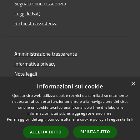
Segnalazione disservizio
Leggi le FAQ
Richiesta assistenza
Amministrazione trasparente
Informativa privacy
Note legali
×
Dichiarazione di accessibilità
Informazioni sui cookie
Questo sito web utilizza cookie tecnici e assimilati strettamente
necessari al corretto funzionamento e alla navigazione del sito,
nonché un cookie tecnico analitico al solo fine di elaborare
informazioni statistiche, aggregate e anonime.
RSS
Copyright © 2026 • Comune di
Per maggiori dettagli, può consultare la cookie policy al seguente
link
Accessibilità
Nereto • Powered by
Privacy
Municipium
Accesso
•
RIFIUTA TUTTO
ACCETTA TUTTO
Cookie
redazione