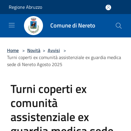
Salta al contenuto principale
Regione Abruzzo
Comune di Nereto
Home
>
Novità
>
Avvisi
>
Turni coperti ex comunità assistenziale ex guardia medica
sede di Nereto Agosto 2025
Turni coperti ex
comunità
assistenziale ex
guardia medica sede