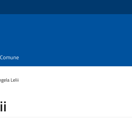
il Comune
gela Lelii
ii