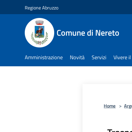
Salta al contenuto principale
Regione Abruzzo
Comune di Nereto
Amministrazione
Novità
Servizi
Vivere 
Home
>
Arg