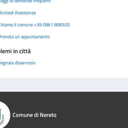
Leggi le domande frequenti
Richiedi Assistenza
Chiama il comune +39 0861 806920
Prenota un appuntamento
lemi in città
Segnala disservizio
Comune di Nereto