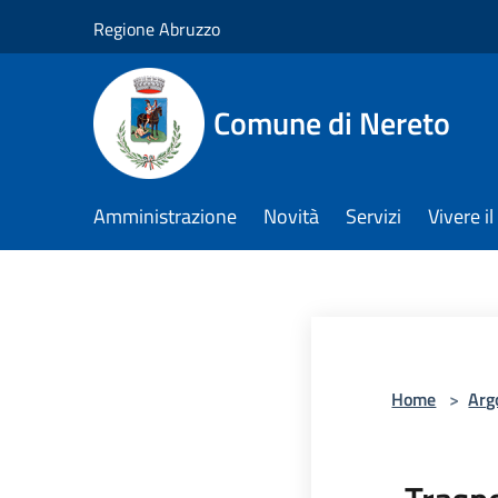
Salta al contenuto principale
Regione Abruzzo
Comune di Nereto
Amministrazione
Novità
Servizi
Vivere 
Home
>
Arg