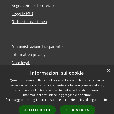
Segnalazione disservizio
Leggi le FAQ
Richiesta assistenza
Amministrazione trasparente
Informativa privacy
Note legali
×
Dichiarazione di accessibilità
Informazioni sui cookie
Questo sito web utilizza cookie tecnici e assimilati strettamente
necessari al corretto funzionamento e alla navigazione del sito,
nonché un cookie tecnico analitico al solo fine di elaborare
informazioni statistiche, aggregate e anonime.
RSS
Copyright © 2026 • Comune di
Per maggiori dettagli, può consultare la cookie policy al seguente
link
Accessibilità
Nereto • Powered by
Privacy
Municipium
Accesso
•
RIFIUTA TUTTO
ACCETTA TUTTO