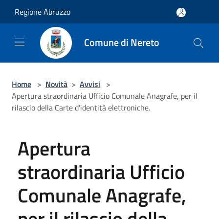
Salta al contenuto principale
Regione Abruzzo
Comune di Nereto
Home
>
Novità
>
Avvisi
>
Apertura straordinaria Ufficio Comunale Anagrafe, per il
rilascio della Carte d'identità elettroniche.
Apertura
straordinaria Ufficio
Comunale Anagrafe,
per il rilascio della