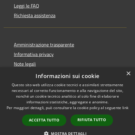
Leggi le FAQ
Richiesta assistenza
Amministrazione trasparente
Informativa privacy
Note legali
×
Dichiarazione di accessibilità
Informazioni sui cookie
Questo sito web utilizza cookie tecnici e assimilati strettamente
necessari al corretto funzionamento e alla navigazione del sito,
nonché un cookie tecnico analitico al solo fine di elaborare
informazioni statistiche, aggregate e anonime.
RSS
Copyright © 2026 • Comune di
Per maggiori dettagli, può consultare la cookie policy al seguente
link
Accessibilità
Nereto • Powered by
Privacy
Municipium
Accesso
•
RIFIUTA TUTTO
ACCETTA TUTTO
Cookie
redazione
Mappa del sito
MOSTRA DETTAGLI