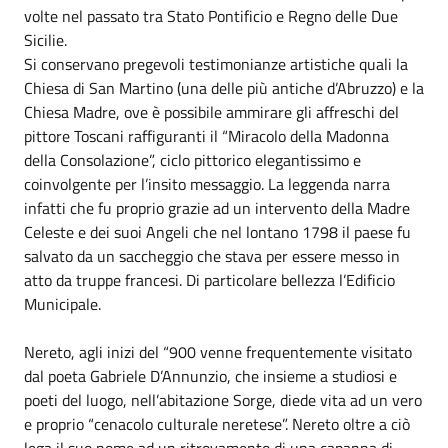
volte nel passato tra Stato Pontificio e Regno delle Due
Sicilie.
Si conservano pregevoli testimonianze artistiche quali la
Chiesa di San Martino (una delle più antiche d’Abruzzo) e la
Chiesa Madre, ove è possibile ammirare gli affreschi del
pittore Toscani raffiguranti il “Miracolo della Madonna
della Consolazione”, ciclo pittorico elegantissimo e
coinvolgente per l’insito messaggio. La leggenda narra
infatti che fu proprio grazie ad un intervento della Madre
Celeste e dei suoi Angeli che nel lontano 1798 il paese fu
salvato da un saccheggio che stava per essere messo in
atto da truppe francesi. Di particolare bellezza l’Edificio
Municipale.
Nereto, agli inizi del “900 venne frequentemente visitato
dal poeta Gabriele D’Annunzio, che insieme a studiosi e
poeti del luogo, nell’abitazione Sorge, diede vita ad un vero
e proprio “cenacolo culturale neretese”. Nereto oltre a ciò
lega il suo nome ad un ritrovamento di una capanna di