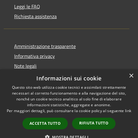
Leggi le FAQ
Richiesta assistenza
Amministrazione trasparente
Informativa privacy
Note legali
×
Dichiarazione di accessibilità
Informazioni sui cookie
Questo sito web utilizza cookie tecnici e assimilati strettamente
necessari al corretto funzionamento e alla navigazione del sito,
nonché un cookie tecnico analitico al solo fine di elaborare
informazioni statistiche, aggregate e anonime.
RSS
Copyright © 2026 • Comune di
Per maggiori dettagli, può consultare la cookie policy al seguente
link
Accessibilità
Nereto • Powered by
Privacy
Municipium
Accesso
•
RIFIUTA TUTTO
ACCETTA TUTTO
Cookie
redazione
Mappa del sito
MOSTRA DETTAGLI